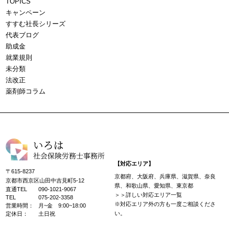
TOPICS
キャンペーン
すすむ社長シリーズ
代表ブログ
助成金
就業規則
未分類
法改正
薬剤師コラム
【対応エリア】
〒615-8237
京都府、大阪府、兵庫県、滋賀県、奈良
京都市西京区山田中吉見町5-12
県、和歌山県、愛知県、東京都
直通TEL
090-1021-9067
＞＞詳しい対応エリア一覧
TEL
075-202-3358
※対応エリア外の方も一度ご相談くださ
営業時間：
月~金 9:00~18:00
い。
定休日：
土日祝