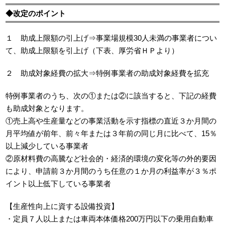
◆改定のポイント
１ 助成上限額の引上げ⇒事業場規模30人未満の事業者につい
て、助成上限額を引上げ（下表、厚労省ＨＰより）
２ 助成対象経費の拡大⇒特例事業者の助成対象経費を拡充
特例事業者のうち、次の①または②に該当すると、下記の経費
も助成対象となります。
①売上高や生産量などの事業活動を示す指標の直近３か月間の
月平均値が前年、前々年または３年前の同じ月に比べて、15％
以上減少している事業者
②原材料費の高騰など社会的・経済的環境の変化等の外的要因
により、申請前３か月間のうち任意の１か月の利益率が３％ポ
イント以上低下している事業者
【生産性向上に資する設備投資】
・定員７人以上または車両本体価格200万円以下の乗用自動車