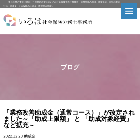
中小企業の支援に特化した京都市西京区のいろは社会保険労務士事務所（労務管理の相談、就業規則、未払残業の
対応、助成金、社会保険の手続き、障害年金申請）
ブログ
「業務改善助成金（通常コース）」が改定され
ました～「助成上限額」 と 「助成対象経費」
など拡充～
2022.12.23
助成金