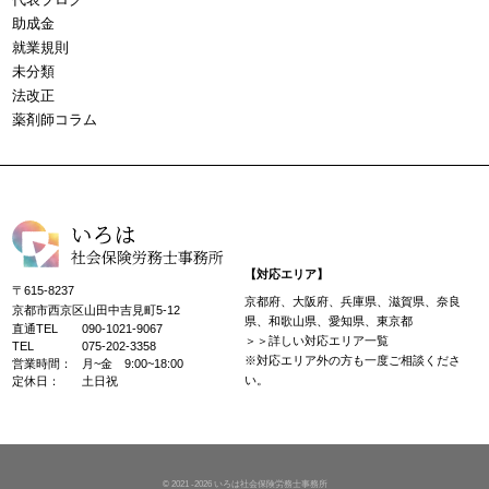
助成金
就業規則
未分類
法改正
薬剤師コラム
【対応エリア】
〒615-8237
京都府、大阪府、兵庫県、滋賀県、奈良
京都市西京区山田中吉見町5-12
県、和歌山県、愛知県、東京都
直通TEL
090-1021-9067
＞＞詳しい対応エリア一覧
TEL
075-202-3358
※対応エリア外の方も一度ご相談くださ
営業時間：
月~金 9:00~18:00
い。
定休日：
土日祝
© 2021 -2026 いろは社会保険労務士事務所